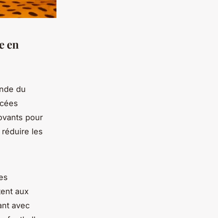
e en
onde du
ncées
novants pour
 réduire les
des
tent aux
ant avec