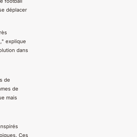
e football
 se déplacer
rès
e," explique
olution dans
es de
ammes de
que mais
inspirés
mpiques. Ces