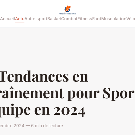
Accueil
Actu
Autre sport
Basket
Combat
Fitness
Foot
Musculation
Vél
 Tendances en
raînement pour Spor
quipe en 2024
vembre 2024 — 6 min de lecture