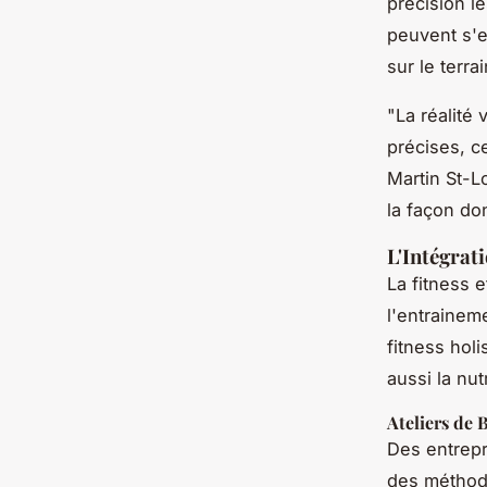
précision l
peuvent s'e
sur le terrai
"La réalité
précises, c
Martin St-L
la façon do
L'Intégrati
La fitness 
l'entrainem
fitness hol
aussi la nut
Ateliers de 
Des entrepr
des méthode