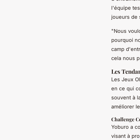
l'équipe te
joueurs de
"Nous voulo
pourquoi no
camp d'entr
cela nous p
Les Tendan
Les Jeux Ol
en ce qui c
souvent à l
améliorer l
Challenge C
Yoburo a c
visant à pro