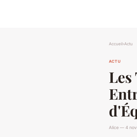
Accueil
›
Actu
ACTU
Les
Ent
d'É
Alice — 4 no