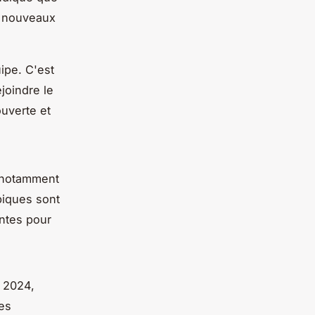
de nouveaux
ipe. C'est
joindre le
uverte et
, notamment
piques sont
antes pour
 2024,
les