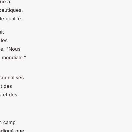
tué à
apeutiques,
e qualité.
it
 les
pe. "Nous
e mondiale."
sonnalisés
ut des
s et des
un camp
indiqué que