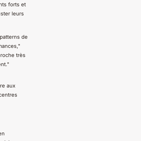
ts forts et
ster leurs
patterns de
rmances,"
roche très
nt."
dre aux
centres
en