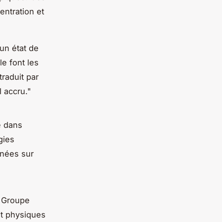
entration et
 un état de
e font les
raduit par
 accru."
e dans
gies
nnées sur
u Groupe
et physiques