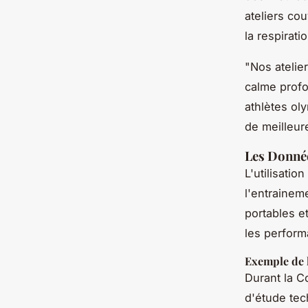
ateliers co
la respirati
"Nos atelier
calme profo
athlètes ol
de meilleur
Les Donnée
L'utilisati
l'entrainem
portables e
les perform
Exemple de l
Durant la C
d'étude tec