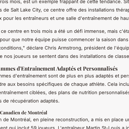
rois mois, est un exemple frappant de cette tendance. Si
 de Salt Lake City, ce centre offre des installations thér
 pour les entraîneurs et une salle d'entraînement de haut
 ce centre en trois mois a été un défi immense, mais c'éta
pour que notre équipe puisse commencer la saison dans
conditions," déclare Chris Armstrong, président de l'équi
e nos joueurs se sentent dans des installations de class
ammes d'Entraînement Adaptés et Personnalisés
mes d'entraînement sont de plus en plus adaptés et per
re aux besoins spécifiques de chaque athlète. Cela incl
ntraînement ciblées, des plans de nutrition personnalisé
 de récupération adaptés.
Canadien de Montréal
 de Montréal, en pleine reconstruction, a mis en place 
ent qui inclut 59 joueurs. L'entraîneur Martin St-Louis a 