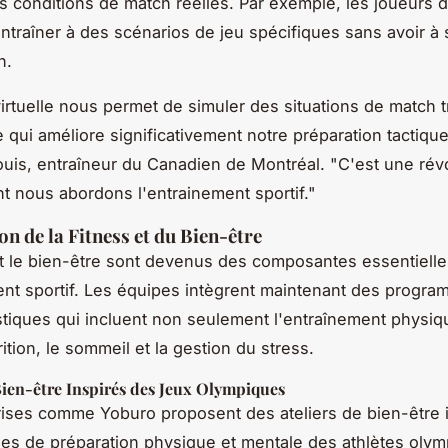
es conditions de match réelles. Par exemple, les joueurs d
ntraîner à des scénarios de jeu spécifiques sans avoir à
n.
 virtuelle nous permet de simuler des situations de match t
e qui améliore significativement notre préparation tactiqu
ouis, entraîneur du Canadien de Montréal. "C'est une rév
nt nous abordons l'entrainement sportif."
on de la Fitness et du Bien-être
et le bien-être sont devenus des composantes essentiell
ent sportif. Les équipes intègrent maintenant des progr
istiques qui incluent non seulement l'entraînement physi
rition, le sommeil et la gestion du stress.
Bien-être Inspirés des Jeux Olympiques
ises comme Yoburo proposent des ateliers de bien-être 
s de préparation physique et mentale des athlètes oly