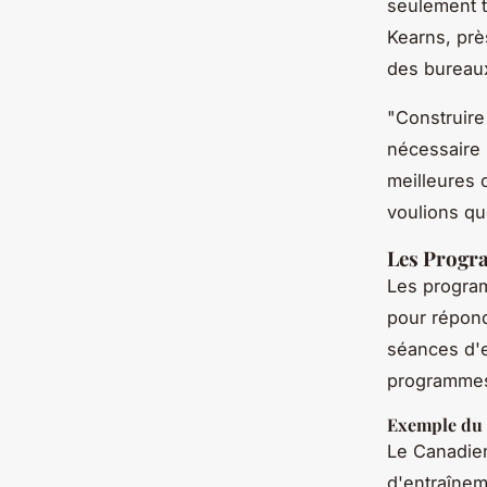
seulement t
Kearns, près
des bureaux
"Construire
nécessaire 
meilleures 
voulions qu
Les Progr
Les program
pour répond
séances d'e
programmes
Exemple du 
Le Canadien
d'entraînem