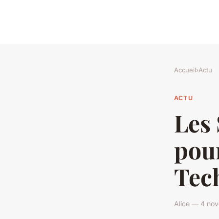
Accueil
›
Actu
ACTU
Les 
pour
Tec
Alice — 4 no