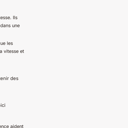
esse. Ils
e dans une
que les
a vitesse et
tenir des
ici
ence aident