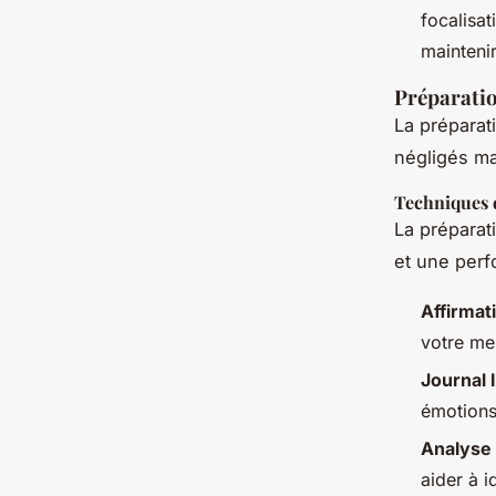
focalisat
mainteni
Préparatio
La préparat
négligés ma
Techniques 
La préparat
et une perf
Affirmat
votre men
Journal 
émotions
Analyse
aider à i