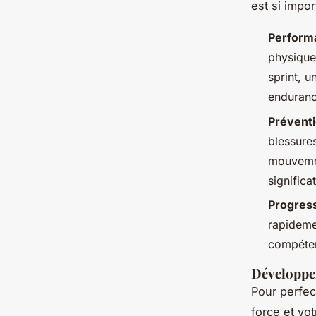
est si impor
Perform
physique
sprint, 
enduranc
Préventi
blessure
mouvemen
significa
Progres
rapideme
compéten
Développer
Pour perfec
force et vo