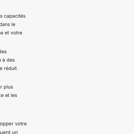
s capacités
dans le
e et votre
des
u à des
e réduit
r plus
e et les
lopper votre
ouent un