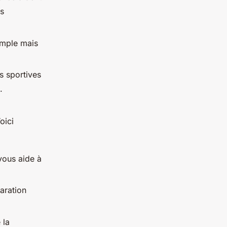
us
imple mais
s sportives
.
oici
 vous aide à
aration
 la