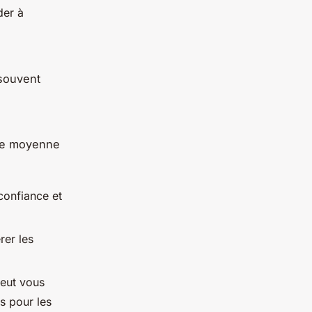
der à
 souvent
nce moyenne
confiance et
rer les
eut vous
es pour les