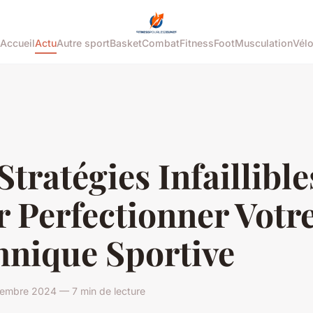
Accueil
Actu
Autre sport
Basket
Combat
Fitness
Foot
Musculation
Vél
Stratégies Infaillible
 Perfectionner Votr
hnique Sportive
vembre 2024 — 7 min de lecture