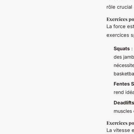
rôle crucial
Exercices p
La force es
exercices s
Squats
:
des jambe
nécessite
basketbal
Fentes 
rend idé
Deadlift
muscles 
Exercices po
La vitesse 