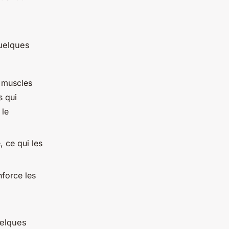
quelques
s muscles
s qui
 le
, ce qui les
nforce les
uelques