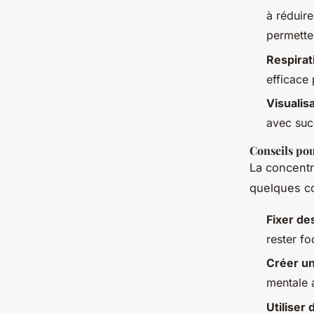
à réduire
permette
Respirat
efficace 
Visualis
avec succ
Conseils po
La concentr
quelques co
Fixer des
rester fo
Créer u
mentale a
Utiliser